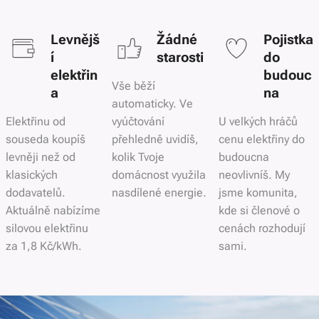
Levnějš
Žádné
Pojistka
í
starosti
do
elektřin
budouc
Vše běží
a
na
automaticky. Ve
Elektřinu od
vyúčtování
U velkých hráčů
souseda koupíš
přehledně uvidíš,
cenu elektřiny do
levněji než od
kolik Tvoje
budoucna
klasických
domácnost využila
neovlivníš. My
dodavatelů.
nasdílené energie.
jsme komunita,
Aktuálně nabízíme
kde si členové o
silovou elektřinu
cenách rozhodují
za 1,8 Kč/kWh.
sami.