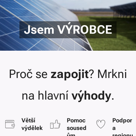
Jsem VÝROBCE
Proč se
zapojit
?
Mrkni
na hlavní
výhody
.
Větší
Pomoc
Podpor
výdělek
soused
a
ům
regionu