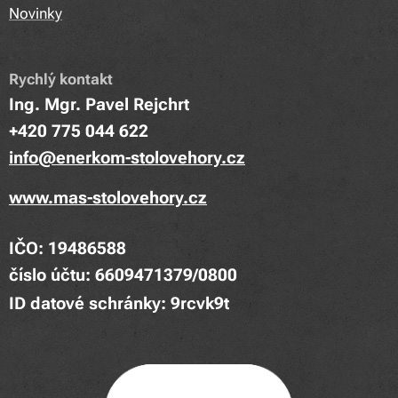
Novinky
Rychlý kontakt
Ing. Mgr. Pavel Rejchrt
+420 775 044 622
info@enerkom-stolovehory.cz
www.mas-stolovehory.cz
IČO: 19486588
číslo účtu: 6609471379/0800
ID datové schránky: 9rcvk9t