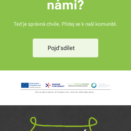
námi?
Teď je správná chvíle. Přidej se k naší komunitě.
Pojď sdílet ⚡