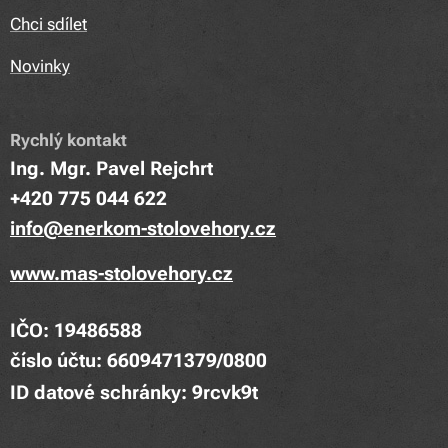
Chci sdílet
Novinky
Rychlý kontakt
Ing. Mgr. Pavel Rejchrt
+420 775 044 622
info@enerkom-stolovehory.cz
www.mas-stolovehory.cz
IČO: 19486588
číslo účtu: 6609471379/0800
ID datové schránky: 9rcvk9t