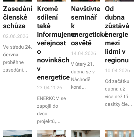
Zasedání
Kromě
Navštivte
Od
členské
sdílení
seminář
dubna
schůze
také
k
zůstává
informujeme
energetické
energie
02.06.2026
veřejnost
osvětě
mezi
Ve středu
24.
o
lidmi v
14.04.2026
června
novinkách
regionu
proběhne
V úterý 21.
v
zasedání
10.04.2026
dubna se v
energetice
členské
Náchodě
Od začátku
schůze
koná
23.04.2026
dubna už
ENERKOMu
seminář
více než tři
ENERKOM se
Stolové hory.
založený na
desítky členů
zapojil do
Zasedání se
novinky v
ENERKOMu
dvou
od
uskuteční
oblasti
sdílejí energii
projektů,
16 hodin v
energetiky.
mezi sebou.
které mají
Polici nad
Během 3
Více než
zlepšit