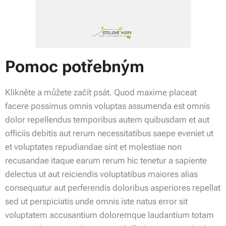
Pomoc potřebným
Klikněte a můžete začít psát. Quod maxime placeat
facere possimus omnis voluptas assumenda est omnis
dolor repellendus temporibus autem quibusdam et aut
officiis debitis aut rerum necessitatibus saepe eveniet ut
et voluptates repudiandae sint et molestiae non
recusandae itaque earum rerum hic tenetur a sapiente
delectus ut aut reiciendis voluptatibus maiores alias
consequatur aut perferendis doloribus asperiores repellat
sed ut perspiciatis unde omnis iste natus error sit
voluptatem accusantium doloremque laudantium totam