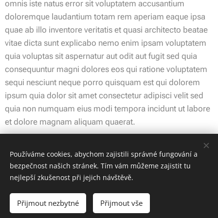
omnis iste natus error sit voluptatem accusantium
doloremque laudantium totam rem aperiam eaque ipsa
quae ab illo inventore veritatis et quasi architecto beatae
vitae dicta sunt explicabo nemo enim ipsam voluptatem
quia voluptas sit aspernatur aut odit aut fugit sed quia
consequuntur magni dolores eos qui ratione voluptatem
sequi nesciunt neque porro quisquam est qui dolorem
ipsum quia dolor sit amet consectetur adipisci velit sed
quia non numquam eius modi tempora incidunt ut labore
et dolore magnam aliquam quaerat.
Používáme cookies, abychom zajistili správné fungování a
Share
bezpečnost našich stránek. Tím vám můžeme zajistit tu
nejlepší zkušenost při jejich návštěvě.
Přijmout nezbytné
Přijmout vše
© 2025 Energetická komunita Stolové hory z. s. | Všechna práva
vyhrazena.