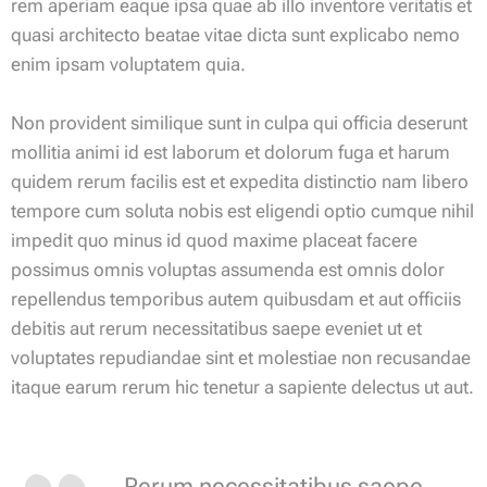
rem aperiam eaque ipsa quae ab illo inventore veritatis et
quasi architecto beatae vitae dicta sunt explicabo nemo
enim ipsam voluptatem quia.
Non provident similique sunt in culpa qui officia deserunt
mollitia animi id est laborum et dolorum fuga et harum
quidem rerum facilis est et expedita distinctio nam libero
tempore cum soluta nobis est eligendi optio cumque nihil
impedit quo minus id quod maxime placeat facere
possimus omnis voluptas assumenda est omnis dolor
repellendus temporibus autem quibusdam et aut officiis
debitis aut rerum necessitatibus saepe eveniet ut et
voluptates repudiandae sint et molestiae non recusandae
itaque earum rerum hic tenetur a sapiente delectus ut aut.
„Rerum necessitatibus saepe