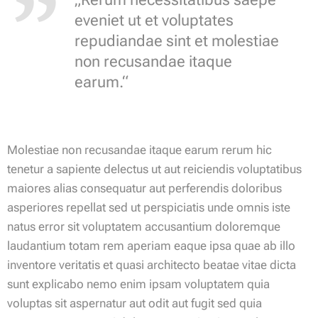
eveniet ut et voluptates
repudiandae sint et molestiae
non recusandae itaque
earum.“
Molestiae non recusandae itaque earum rerum hic
tenetur a sapiente delectus ut aut reiciendis voluptatibus
maiores alias consequatur aut perferendis doloribus
asperiores repellat sed ut perspiciatis unde omnis iste
natus error sit voluptatem accusantium doloremque
laudantium totam rem aperiam eaque ipsa quae ab illo
inventore veritatis et quasi architecto beatae vitae dicta
sunt explicabo nemo enim ipsam voluptatem quia
voluptas sit aspernatur aut odit aut fugit sed quia