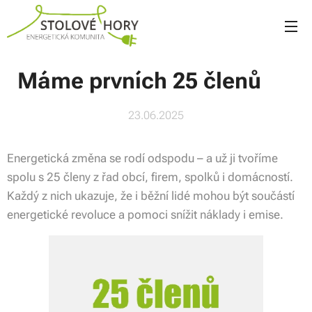
Máme prvních 25 členů 🎉
23.06.2025
Energetická změna se rodí odspodu – a už ji tvoříme
spolu s 25 členy z řad obcí, firem, spolků i domácností.
Každý z nich ukazuje, že i běžní lidé mohou být součástí
energetické revoluce a pomoci snížit náklady i emise.