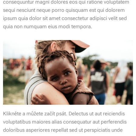
consequuntur magni dolores eos qui ratione voluptatem
sequi nesciunt neque porro quisquam est qui dolorem
ipsum quia dolor sit amet consectetur adipisci velit sed
quia non numquam eius modi tempora.
Klikněte a můžete začít psát. Delectus ut aut reiciendis
voluptatibus maiores alias consequatur aut perferendis
doloribus asperiores repellat sed ut perspiciatis unde