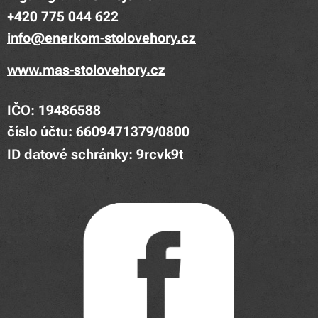
+420 775 044 622
info@enerkom-stolovehory.cz
www.mas-stolovehory.cz
IČO: 19486588
číslo účtu: 6609471379/0800
ID datové schránky: 9rcvk9t