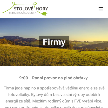
Firmy
9:00 – Ranní provoz na plné obrátky
Firma jede naplno a spotřebovává většinu energie ze své
fotovoltaiky. Bytový dům bez vlastní výroby odebírá
energii ze sítě. Mezitím rodinný dům s FVE vyrábí více,
než sám potřebuje, a přebytky posílá do společenství –