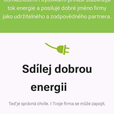
tok energie a posiluje dobré jméno firmy
jako udržitelného a zodpovědného partnera.
Sdílej dobrou
energii 👍
Teď je správná chvíle. I Tvoje firma se může zapojit.